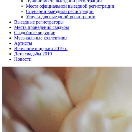
Лучшие места выездной регистрации
Места официальной выездной регистрации
Сценарий выездной регистрации
Услуги для выездной регистрации
Выездные регистраторы
Места проведения свадьбы
Свадебные ведущие
Музыкальные коллективы
Артисты
Венчание в церкви 2019 г.
Дата свадьбы 2019
Новости