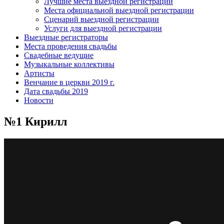
Лучшие места выездной регистрации
Места официальной выездной регистрации
Сценарий выездной регистрации
Услуги для выездной регистрации
Выездные регистраторы
Места проведения свадьбы
Свадебные ведущие
Музыкальные коллективы
Артисты
Венчание в церкви 2019 г.
Дата свадьбы 2019
Новости
№1 Кирилл