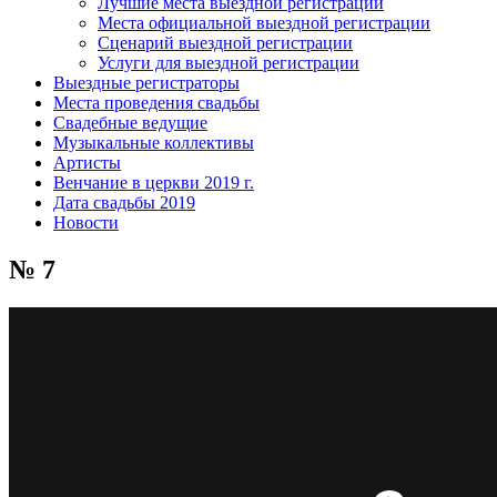
Лучшие места выездной регистрации
Места официальной выездной регистрации
Сценарий выездной регистрации
Услуги для выездной регистрации
Выездные регистраторы
Места проведения свадьбы
Свадебные ведущие
Музыкальные коллективы
Артисты
Венчание в церкви 2019 г.
Дата свадьбы 2019
Новости
№ 7