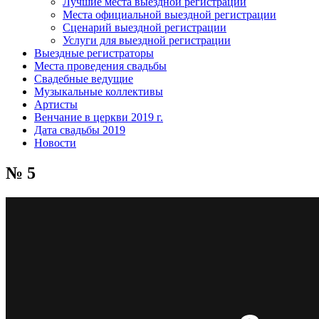
Лучшие места выездной регистрации
Места официальной выездной регистрации
Сценарий выездной регистрации
Услуги для выездной регистрации
Выездные регистраторы
Места проведения свадьбы
Свадебные ведущие
Музыкальные коллективы
Артисты
Венчание в церкви 2019 г.
Дата свадьбы 2019
Новости
№ 5